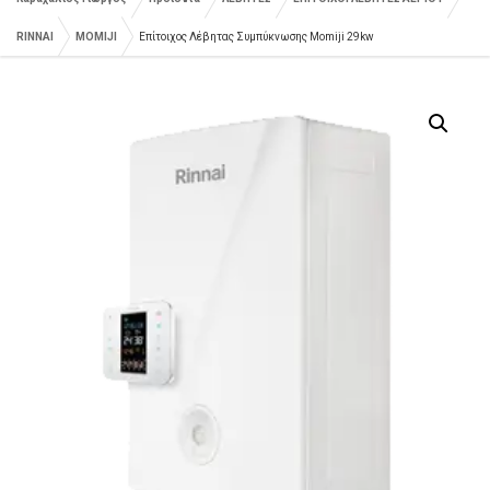
RINNAI
MOMIJI
Επίτοιχος Λέβητας Συμπύκνωσης Momiji 29kw