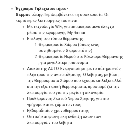
Έγχρωμο Τηλεχειριστήριο-
Θερμοστάτης:
Περιλαμβάνετε στη συσκευασία. Οι
κυριότερες λειτουργίες του είναι:
Με τεχνολογία WiFi, για απομακρυσμένο έλεγχο
μέσω της εφαρμογής My Rinnai.
Επιλογή του τύπου θέρμανσης:
Θερμοκρασία Χώρου (όπως ένας
συνηθισμένος Θερμοστάτης)
Θερμοκρασία Νερού στο Κύκλωμα Θέρμανσης
, για μεγαλύτερη οικονομία.
Διακόπτης AUTO. Ενεργοποίηση με το πάτημα ενός
πλήκτρου της αντιστάθμισης. Ο λέβητας, με βάση
την Θερμοκρασία Χώρου που έχουμε επιλέξει αλλά
και την εξωτερική θερμοκρασία, προσαρμόζει την
λειτουργία του για την μεγίστη οικονομία.
Προθέρμανση Ζεστού Νερού Χρήσης, για πιο
γρήγορο και ευχάριστο ντους.
Εβδομαδιαίος χρονοθερμοστάτης.
Οπτική και φωνητική ένδειξη όλων των
λειτουργιών του λέβητα.