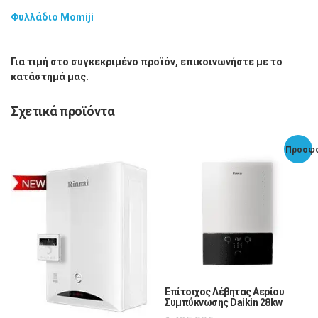
Φυλλάδιο Momiji
Για τιμή στο συγκεκριμένο προϊόν, επικοινωνήστε με το
κατάστημά μας.
Σχετικά προϊόντα
Προσφο
Επίτοιχος Λέβητας Αερίου
Συμπύκνωσης Daikin 28kw