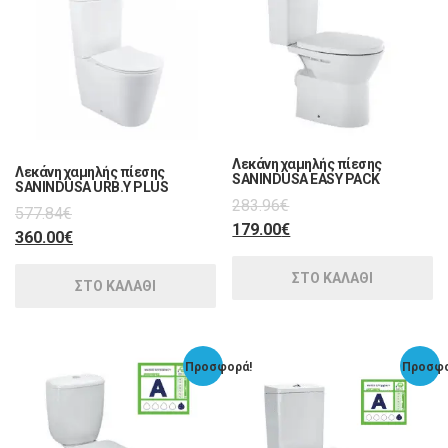
Λεκάνη χαμηλής πίεσης
Λεκάνη χαμηλής πίεσης
SANINDUSA EASY PACK
SANINDUSA URB.Y PLUS
283.96
€
577.84
€
179.00
€
360.00
€
ΣΤΟ ΚΑΛΑΘΙ
ΣΤΟ ΚΑΛΑΘΙ
Προσφορά!
Προσφο