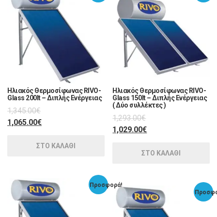
Ηλιακός Θερμοσίφωνας RIVO-
Ηλιακός Θερμοσίφωνας RIVO-
Glass 200lt – Διπλής Ενέργειας
Glass 150lt – Διπλής Ενέργειας
( Δύο συλλέκτες )
1,345.00
€
1,293.00
€
1,065.00
€
1,029.00
€
ΣΤΟ ΚΑΛΑΘΙ
ΣΤΟ ΚΑΛΑΘΙ
Προσφορά!
Προσφο