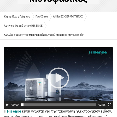
Καραχάλιος Γιώργος
Προϊόντα
ΑΝΤΛΙΕΣ ΘΕΡΜΟΤΗΤΑΣ
Αντλίες Θερμότητας HISENSE
Αντλίες Θερμότητας HISENSE αέρος/νερού Monobloc Μονοφασικές
Πρόγραμμα
Αναπαραγωγής
Βίντεο
00:00
02:55
Η
Hisense
είναι γνωστή για την παραγωγή ηλεκτρονικών ειδών,
οικιακών συσκευών και συστημάτων θέρμανσης, εξαερισμού