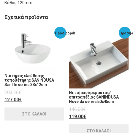
Βάθος:120mm
Σχετικά προϊόντα
Προσφορά!
Προσφο
Νιπτήρας ελεύθερης
τοποθέτησης SANINDUSA
Sanlife series 38x12cm
203.36
€
Νιπτήρας κρεμαστός/
επιτραπέζιος SANINDUSA
127.00
€
Novelda series 50x45cm
146.00
€
ΣΤΟ ΚΑΛΑΘΙ
119.00
€
ΣΤΟ ΚΑΛΑΘΙ