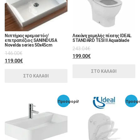
Νιπτήρας κρεμαστός/
Λεκάνη χαμηλής πίεσης IDEAL
επιτραπέζιος SANINDUSA
STANDARD TESI II Aquablade
Novelda series 50x45cm
243.04
€
146.00
€
199.00
€
119.00
€
ΣΤΟ ΚΑΛΑΘΙ
ΣΤΟ ΚΑΛΑΘΙ
Προσφορά!
Προσφο